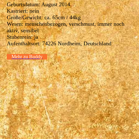
Geburtsdatum: August 2014
Kastriert: nein
Größe/Gewicht: ca. 65cm / 44kg
Wesen: menschenbezogen, verschmust, immer noch
aktiv, sensibel
Stubenrein: ja
Aufenthaltsort: 74226 Nordheim, Deutschland
Mehr zu Buddy