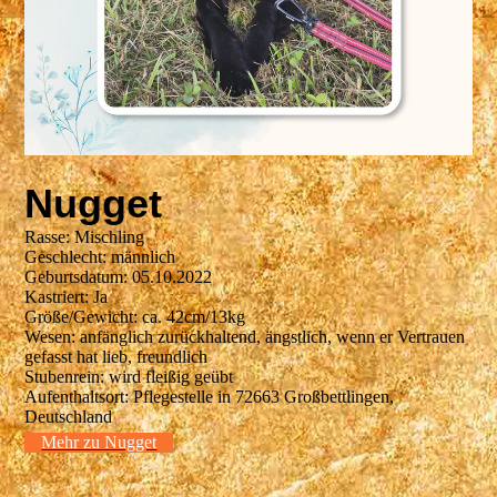
Nugget
Rasse: Mischling
Geschlecht: männlich
Geburtsdatum: 05.10.2022
Kastriert: Ja
Größe/Gewicht: ca. 42cm/13kg
Wesen: anfänglich zurückhaltend, ängstlich, wenn er Vertrauen
gefasst hat lieb, freundlich
Stubenrein: wird fleißig geübt
Aufenthaltsort: Pflegestelle in 72663 Großbettlingen,
Deutschland
Mehr zu Nugget