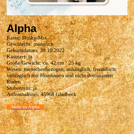
Alpha
Rasse: Husky-Mix
Geschlecht: männlich
Geburtsdatum: 30.10.2022
Kastriert: ja
Größe/Gewicht: ca. 42 cm / 25 kg
Wesen: menschenbezogen, anhänglich, freundlich,
verträglich mit Hündinnen und nicht dominanten
Rüden
Stubenrein: ja
Aufenthaltsort: 45968 Gladbeck
Mehr zu Alpha