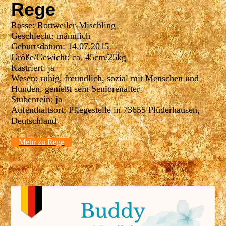
Rege
Rasse: Rottweiler-Mischling
Geschlecht: männlich
Geburtsdatum: 14.07.2015
Größe/Gewicht: ca. 45cm/25kg
Kastriert: ja
Wesen: ruhig, freundlich, sozial mit Menschen und
Hunden, genießt sein Seniorenalter
Stubenrein: ja
Aufenthaltsort: Pflegestelle in 73655 Plüderhausen,
Deutschland
Mehr zu Rege