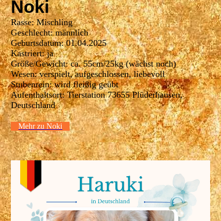
Noki
Rasse: Mischling
Geschlecht: männlich
Geburtsdatum: 01.04.2025
Kastriert: ja
Größe/Gewicht: ca. 55cm/25kg (wächst noch)
Wesen: verspielt, aufgeschlossen, liebevoll
Stubenrein: wird fleißig geübt
Aufenthaltsort: Tierstation 73655 Plüderhausen,
Deutschland
Mehr zu Noki