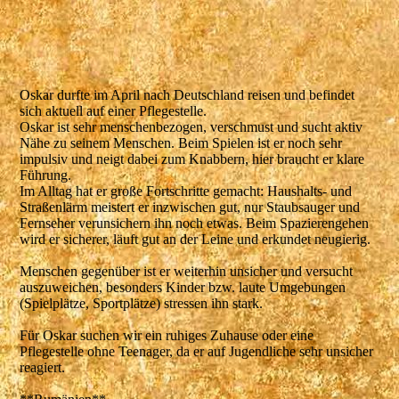
690736701_1289007380075946_1654934727579679120_n
Oskar durfte im April nach Deutschland reisen und befindet
sich aktuell auf einer Pflegestelle.
Oskar ist sehr menschenbezogen, verschmust und sucht aktiv
Nähe zu seinem Menschen. Beim Spielen ist er noch sehr
impulsiv und neigt dabei zum Knabbern, hier braucht er klare
Führung.
Im Alltag hat er große Fortschritte gemacht: Haushalts- und
Straßenlärm meistert er inzwischen gut, nur Staubsauger und
Fernseher verunsichern ihn noch etwas. Beim Spazierengehen
wird er sicherer, läuft gut an der Leine und erkundet neugierig.
Menschen gegenüber ist er weiterhin unsicher und versucht
auszuweichen, besonders Kinder bzw. laute Umgebungen
(Spielplätze, Sportplätze) stressen ihn stark.
Für Oskar suchen wir ein ruhiges Zuhause oder eine
Pflegestelle ohne Teenager, da er auf Jugendliche sehr unsicher
reagiert.