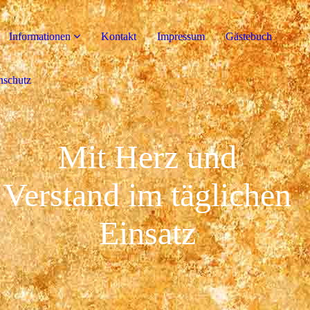
Informationen
Kontakt
Impressum
Gästebuch
nschutz
Mit Herz und
Verstand im täglichen
Einsatz