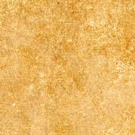
00583497912_n