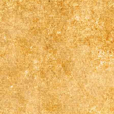
08313806190_n