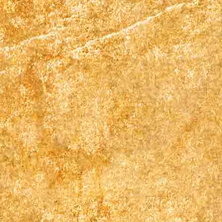
712644380_1312631907713493_14108409