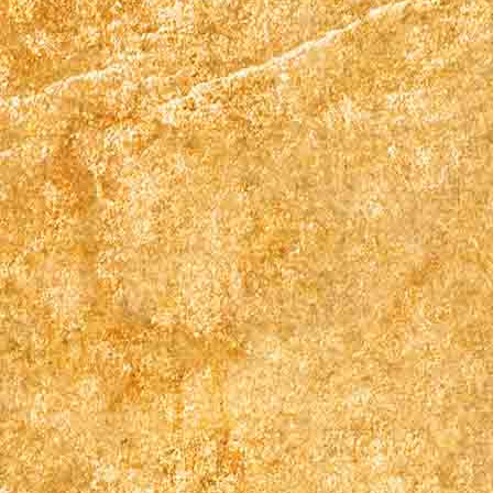
710755704_1312630507713633_21919574