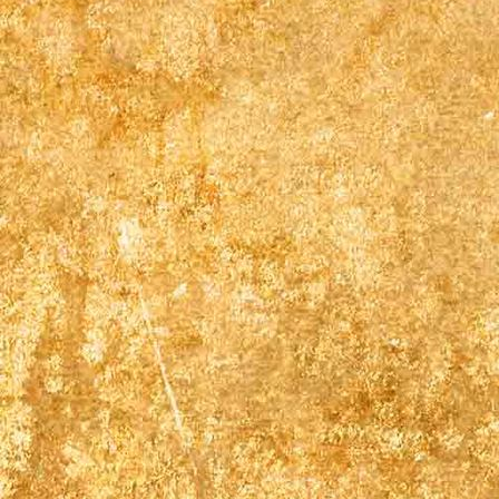
671537929_1269656158677735_5590267019105980658_n