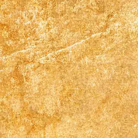
669330060_1269656018677749_6182401271495883069_n