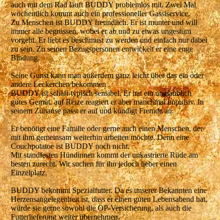
auch mit dem Rad läuft BUDDY problemlos mit. Zwei Mal
wöchentlich kommt auch ein professioneller Gassiservice.
Zu Menschen ist BUDDY freundlich. Er ist munter und will
immer alle begrüssen, wobei er ab und zu etwas ungestüm
vorgeht. Er liebt es beschmust zu werden und einfach nur dabei
zu sein. Zu seinen Bezugspersonen entwickelt er eine enge
Bindung.
Seine Gunst kann man außerdem ganz leicht über das ein oder
andere Leckerchen bekommen .
BUDDY ist schäfi-typisch sensibel. Er hat ein unglaublich
gutes Gemüt, auf Reize reagiert er aber manchmal impulsiv. In
seinem Zuhause passt er auf und kündigt Fremde an.
Er benötigt eine Familie oder gerne auch einen Menschen, der
mit ihm gemeinsam weiterhin arbeiten möchte. Denn eine
Couchpotatoe ist BUDDY noch nicht.
Mit standfesten Hündinnen kommt der unkastrierte Rüde am
besten zurecht. Wir suchen für ihn jedoch lieber einen
Einzelplatz.
BUDDY bekommt Spezialfutter. Da es unserer Bekannten eine
Herzensangelegenheit ist, dass er einen guten Lebensabend hat,
würde sie gerne sowohl die OP-Versicherung, als auch die
Futterlieferung weiter übernehmen.