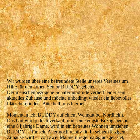
670480990_1269656102011074_1428625333632943581_n
Wir wurden über eine befreundete Stelle unseres Vereines um
Hilfe für den armen Senior BUDDY gebeten.
Der menschenbezogene Schäferhundrüde verliert leider sein
aktuelles Zuhause und möchte unbedingt wieder ein liebevolles
Plätzchen finden. Bitte helft uns hierbei.
Momentan lebt BUDDY auf einem Weingut bei Nordheim.
Das Gut wird jedoch verkauft und seine engste Bezugsperson,
eine 84jährige Dame, wird in ein betreutes Wohnen umziehen.
BUDDY ist für sein Alter noch relativ fit. In seinem jetzigen
Zuhause wird er von zwei Männern regelmäßig ausgelastet,