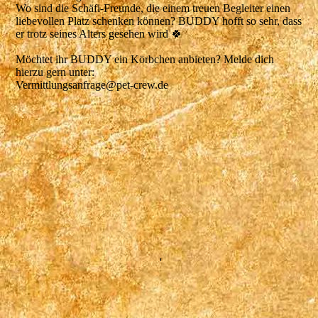
Wo sind die Schäfi-Freunde, die einem treuen Begleiter einen
liebevollen Platz schenken können? BUDDY hofft so sehr, dass
er trotz seines Alters gesehen wird 🍀
Möchtet ihr BUDDY ein Körbchen anbieten? Melde dich
hierzu gern unter:
Vermittlungsanfrage@pet-crew.de
'