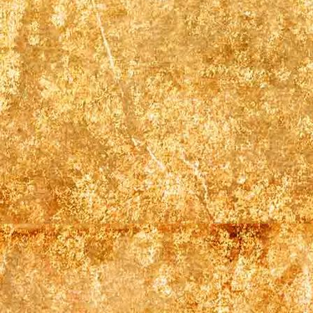
669785693_1269656058677745_3972288934194190980_n