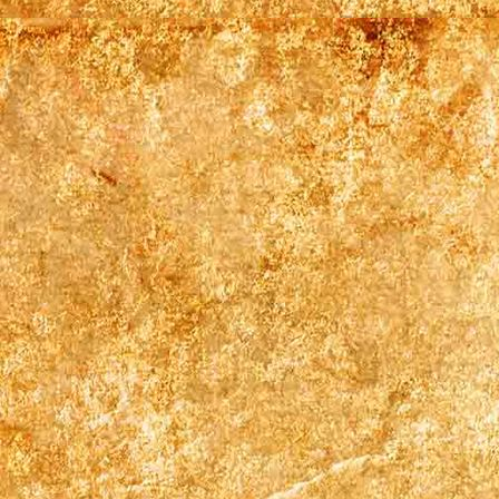
669579173_1269656072011077_457882855128062732_n